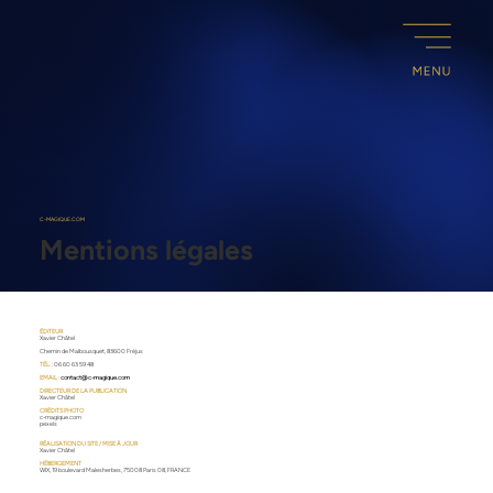
C-MAGIQUE.COM
Mentions légales
ÉDITEUR
Xavier Châtel
Chemin de Malbousquet, 83600 Fréjus
TÉL.
: 06 60 63 59 48
EMAIL :
contact@c-magique.com
DIRECTEUR DE LA PUBLICATION
Xavier Châtel
CRÉDITS PHOTO
c-magique.com
pexels
RÉALISATION DU SITE / MISE À JOUR
Xavier Châtel
HÉBERGEMENT
WIX, 19 boulevard Malesherbes, 75008 Paris 08, FRANCE